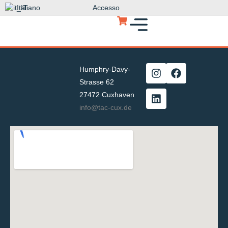
Italiano
Accesso
Humphry-Davy-
Strasse 62
27472 Cuxhaven
info@tac-cux.de