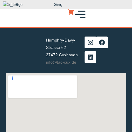
Türkçe
Giriş
Humphry-Davy-
Strasse 62
27472 Cuxhaven
info@tac-cux.de