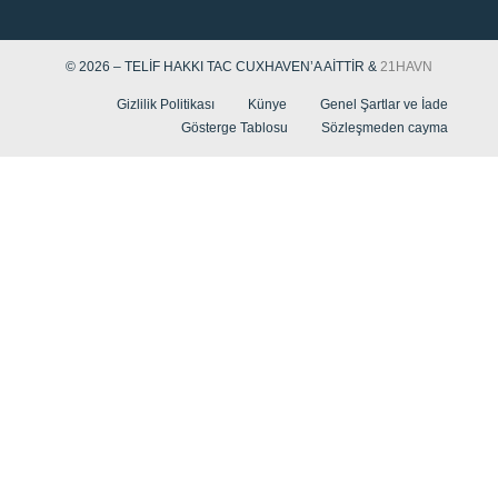
© 2026 – TELIF HAKKI TAC CUXHAVEN’A AITTIR &
21HAVN
Gizlilik Politikası
Künye
Genel Şartlar ve İade
Gösterge Tablosu
Sözleşmeden cayma