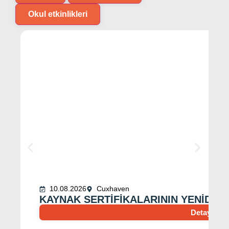
Okul etkinlikleri
10.08.2026
Cuxhaven
KAYNAK SERTIFIKALARININ YENIDEN
Detayları 