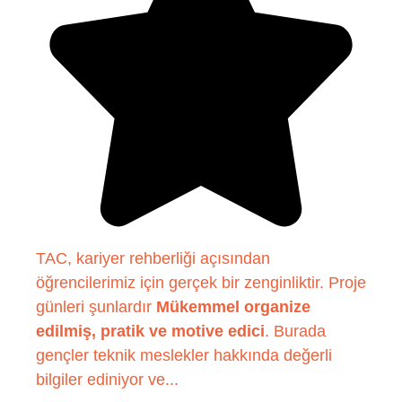
TAC, kariyer rehberliği açısından
öğrencilerimiz için gerçek bir zenginliktir. Proje
günleri şunlardır
Mükemmel organize
edilmiş, pratik ve motive edici
. Burada
gençler teknik meslekler hakkında değerli
bilgiler ediniyor ve...