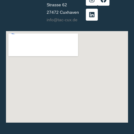
Strasse 62
27472 Cuxhaven
info@tac-cux.de