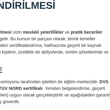
NDIRILMESI
ilmesi
sizin
mesleki̇ yeterli̇li̇kler
ve
pratik beceriler
gelir. Bu kursun bir parçası olarak, teorik temeller
eniden sertifikalandırma, halihazırda geçerli bir kaynak
işilere, özellikle de atölyelerde, üretim şirketlerinde ve
E
isyonu tarafından işletilen bir eğitim merkezidir.
DVS
TÜV NORD sertifikalı
. Yeniden belgelendirme, geçerli
i) uygun olarak gerçekleştirilir ve aşağıdakileri garanti
ş güvenlik.