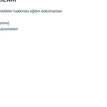
melikler hakkında eğitim dokümanları
erine)
malzemeleri