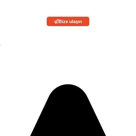
Bize ulaşın
R