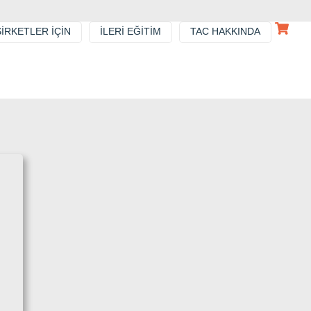
ŞIRKETLER IÇIN
İLERI EĞITIM
TAC HAKKINDA