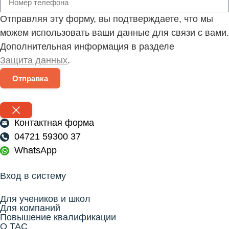
драйв. Если вы плохо закрепите
Отправляя эту форму, вы подтверждаете, что мы
груз, то сразу увидите
последствия!
можем использовать ваши данные для связи с вами.
Дополнительная информация в разделе
Команда TAC в восторге. Теперь
Защита данных
.
ваша очередь!
Воспользуйтесь этой тестовой
Отправка
позицией. Давайте вместе
проверим на месте, какие
программы обучения и
повышения квалификации мы в
Контактная форма
TAC можем разработать в
04721 59300 37
соответствии с потребностями
вашей компании.
WhatsApp
👇 Записаться на прием:
Вход в систему
Свяжитесь с нами. Мы
согласуем с вами
Для учеников и школ
индивидуальную встречу для
Для компаний
тестирования!
Повышение квалификации
О TAC