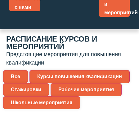
и
с нами
мероприятий
РАСПИСАНИЕ КУРСОВ И
МЕРОПРИЯТИЙ
Предстоящие мероприятия для повышения
квалификации
Все
Курсы повышения квалификации
Стажировки
Рабочие мероприятия
Школьные мероприятия