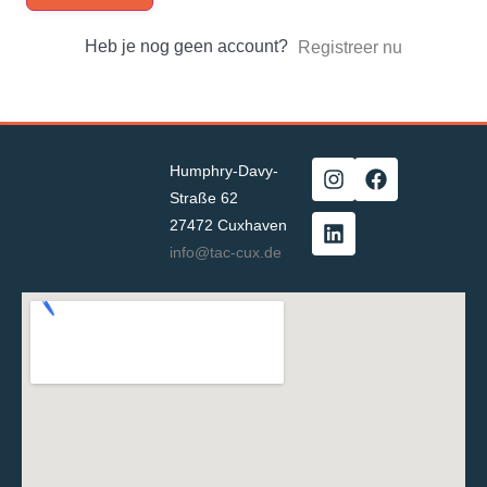
Heb je nog geen account?
Registreer nu
Humphry-Davy-
Straße 62
27472 Cuxhaven
info@tac-cux.de