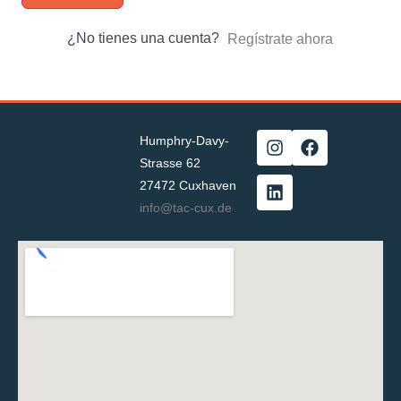
¿No tienes una cuenta?
Regístrate ahora
Humphry-Davy-
Strasse 62
27472 Cuxhaven
info@tac-cux.de