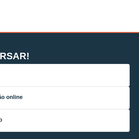
RSAR!
ão online
p