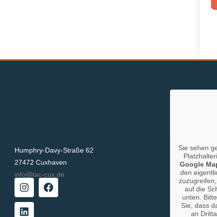
Sie sehen g
Humphry-Davy-Straße 62
Platzhalter
27472 Cuxhaven
Google Ma
den eigentli
info@tac-cux.de
zuzugreifen,
auf die Sc
unten. Bitt
Sie, dass d
an Dritt