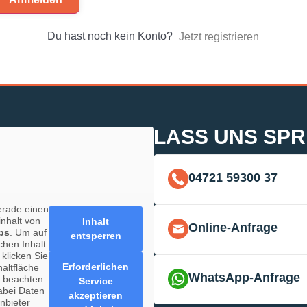
Du hast noch kein Konto?
Jetzt registrieren
LASS UNS SP
04721 59300 37
erade einen
inhalt von
Inhalt
Online-Anfrage
ps
. Um auf
entsperren
chen Inhalt
 klicken Sie
Erforderlichen
haltfläche
WhatsApp-Anfrage
e beachten
Service
abei Daten
akzeptieren
anbieter