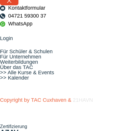
sieht sofort die Konsequenzen!
Kontaktformular
04721 59300 37
Das TAC-Team ist begeistert. Jetzt
seid ihr dran!
WhatsApp
Nutzt diese Teststellung. Lasst uns
gemeinsam vor Ort prüfen, welche
Login
Schulungs- und
Weiterbildungsangebote wir im
Für Schüler & Schulen
TAC perfekt auf euren
Für Unternehmen
Betriebsbedarf zuschneiden
Weiterbildungen
können.
Über das TAC
>> Alle Kurse & Events
>> Kalender
👇 Termin sichern: Meldet euch bei
uns. Wir stimmen euren
individuellen Test-Termin direkt mit
euch ab!
Copyright by TAC Cuxhaven &
21HAVN
#TAC #handwerk #simulator
#tenstar # #Fachkräfte
#TACCuxhaven #Cuxhaven
Zertifizierung
#weiterbildung