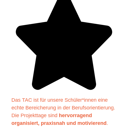
Das TAC ist für unsere Schüler*innen eine
echte Bereicherung in der Berufsorientierung.
Die Projekttage sind
hervorragend
organisiert, praxisnah und motivierend
.