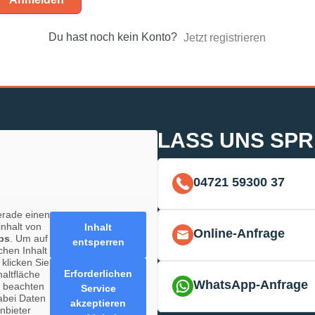
Du hast noch kein Konto?
Jetzt registrieren
LASS UNS SP
04721 59300 37
erade einen
inhalt von
Inhalt
Online-Anfrage
ps
. Um auf
entsperren
chen Inhalt
 klicken Sie
Erforderlichen
haltfläche
WhatsApp-Anfrage
e beachten
Service
abei Daten
akzeptieren
anbieter