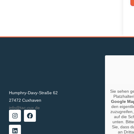
Sie sehen g
Humphry-Davy-Straße 62
Platzhalter
27472 Cuxhaven
Google Ma
den eigentli
info@tac-cux.de
zuzugreifen,
auf die Sc
unten. Bitt
Sie, dass d
an Dritt