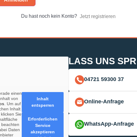
Du hast noch kein Konto?
Jetzt registrieren
LASS UNS SP
04721 59300 37
erade einen
inhalt von
Inhalt
Online-Anfrage
ps
. Um auf
entsperren
chen Inhalt
 klicken Sie
Erforderlichen
haltfläche
WhatsApp-Anfrage
e beachten
Service
abei Daten
akzeptieren
anbieter