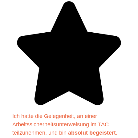
Ich hatte die Gelegenheit, an einer
Arbeitssicherheitsunterweisung im TAC
teilzunehmen, und bin
absolut begeistert
.