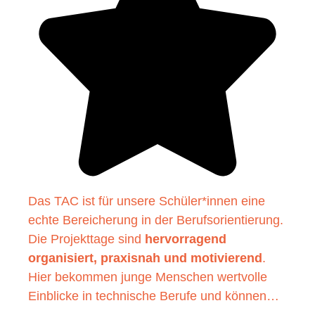
Das TAC ist für unsere Schüler*innen eine
echte Bereicherung in der Berufsorientierung.
Die Projekttage sind
hervorragend
organisiert, praxisnah und motivierend
.
Hier bekommen junge Menschen wertvolle
Einblicke in technische Berufe und können…