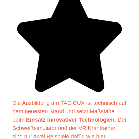
Die Ausbildung am TAC CUX ist technisch auf
dem neuesten Stand und setzt Maßstäbe
beim
Einsatz innovativer Technologien
. Der
Schweißsimulator und der VR Krantrainer
sind nur zwei Beispiele dafür, wie hier