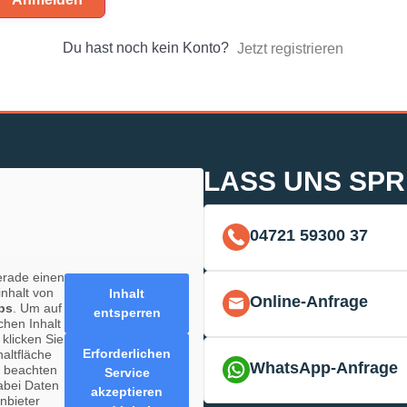
Du hast noch kein Konto?
Jetzt registrieren
LASS UNS SP
04721 59300 37
erade einen
inhalt von
Inhalt
Online-Anfrage
ps
. Um auf
entsperren
chen Inhalt
 klicken Sie
Erforderlichen
haltfläche
WhatsApp-Anfrage
e beachten
Service
abei Daten
akzeptieren
anbieter