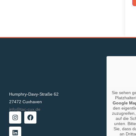
Sie sehen g
Humphry-Davy-Straße 62
Platzhalter
27472 Cuxhaven
Google Ma
den eigentli
info@tac-cux.de
zuzugreifen,
auf die Sc
unten. Bitt
Sie, dass d
an Dritt