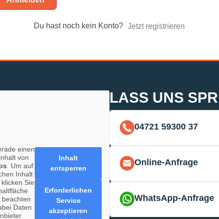
Du hast noch kein Konto?
Jetzt registrieren
LASS UNS SP
04721 59300 37
erade einen
inhalt von
Inhalt
Online-Anfrage
ps
. Um auf
entsperren
chen Inhalt
 klicken Sie
Erforderlichen
haltfläche
WhatsApp-Anfrage
e beachten
Service
abei Daten
akzeptieren
anbieter