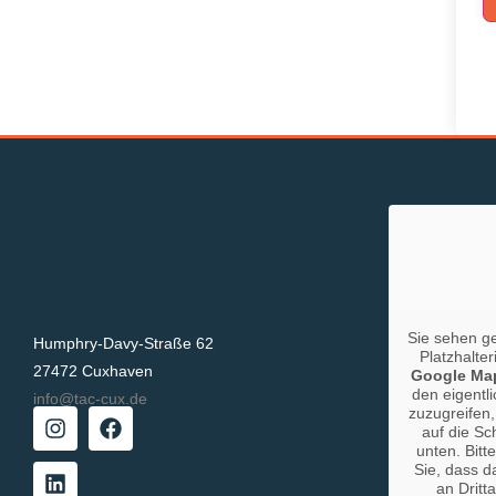
Sie sehen g
Humphry-Davy-Straße 62
Platzhalter
27472 Cuxhaven
Google Ma
den eigentli
info@tac-cux.de
zuzugreifen,
auf die Sc
unten. Bitt
Sie, dass d
an Dritt