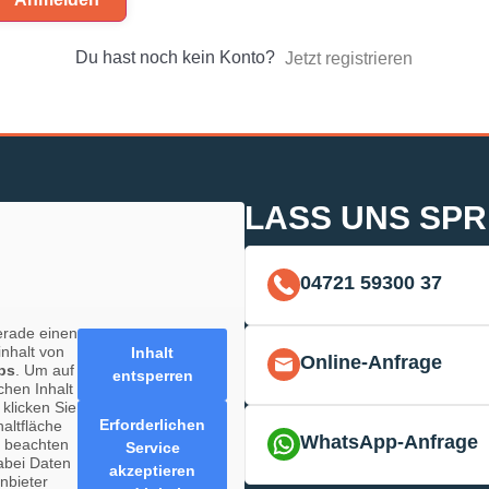
Du hast noch kein Konto?
Jetzt registrieren
LASS UNS SP
04721 59300 37
erade einen
inhalt von
Inhalt
Online-Anfrage
ps
. Um auf
entsperren
chen Inhalt
 klicken Sie
Erforderlichen
haltfläche
WhatsApp-Anfrage
e beachten
Service
abei Daten
akzeptieren
anbieter