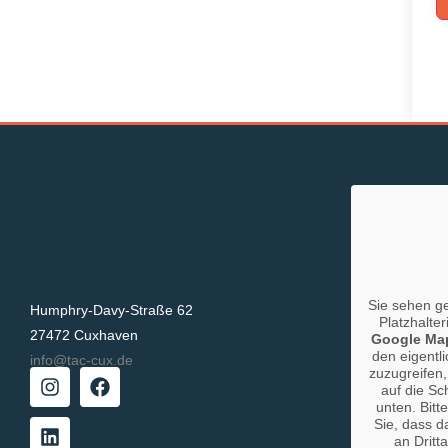
Sie sehen g
Humphry-Davy-Straße 62
Platzhalter
27472 Cuxhaven
Google Ma
den eigentli
info@tac-cux.de
zuzugreifen,
auf die Sc
unten. Bitt
Sie, dass d
an Dritt