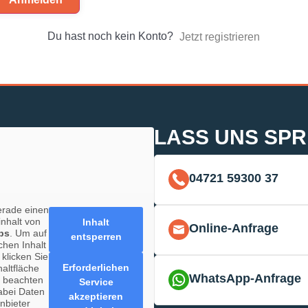
Du hast noch kein Konto?
Jetzt registrieren
LASS UNS SP
04721 59300 37
erade einen
inhalt von
Inhalt
Online-Anfrage
ps
. Um auf
entsperren
chen Inhalt
 klicken Sie
Erforderlichen
haltfläche
WhatsApp-Anfrage
e beachten
Service
abei Daten
akzeptieren
anbieter