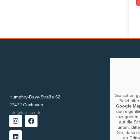
Sie sehen g
Humphry-Davy-Straße 62
Platzhalter
27472 Cuxhaven
Google Ma
den eigentli
info@tac-cux.de
zuzugreifen,
auf die Sc
unten. Bitt
Sie, dass d
an Dritt