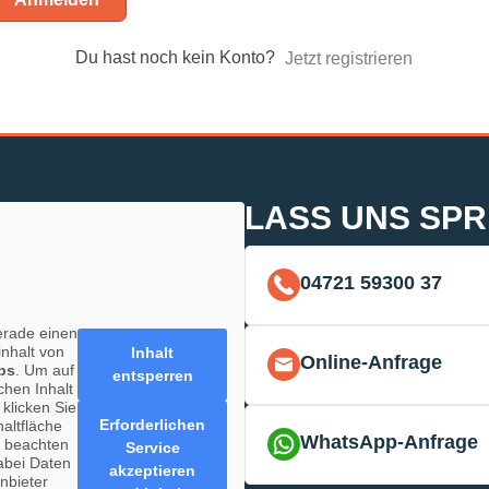
Du hast noch kein Konto?
Jetzt registrieren
LASS UNS SP
04721 59300 37
erade einen
inhalt von
Inhalt
Online-Anfrage
ps
. Um auf
entsperren
chen Inhalt
 klicken Sie
Erforderlichen
haltfläche
WhatsApp-Anfrage
e beachten
Service
abei Daten
akzeptieren
anbieter