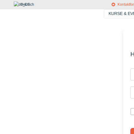
Deutsch
Kontaktfo
KURSE & E
H