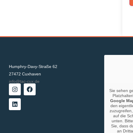
Humphry-Davy-Straße 62
27472 Cuxhaven
info@tac-cux.de
Sie sehen g
Platzhalter
Google Ma
den eigentli
zuzugreifen,
auf die Sc
unten. Bitt
Sie, dass d
an Dritt