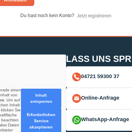
Du hast noch kein Konto?
Jetzt registrieren
LASS UNS SP
04721 59300 37
erade einen
inhalt von
Inhalt
Online-Anfrage
ps
. Um auf
entsperren
chen Inhalt
 klicken Sie
Erforderlichen
haltfläche
WhatsApp-Anfrage
e beachten
Service
abei Daten
akzeptieren
anbieter