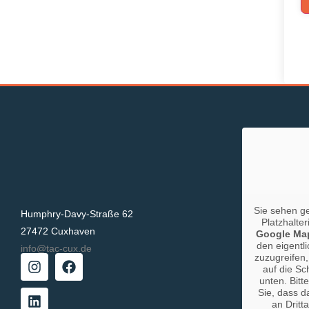
Sie sehen g
Humphry-Davy-Straße 62
Platzhalter
27472 Cuxhaven
Google Ma
den eigentli
info@tac-cux.de
zuzugreifen,
auf die Sc
unten. Bitt
Sie, dass d
an Dritt