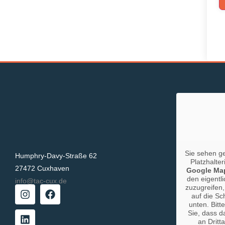
Sie sehen g
Humphry-Davy-Straße 62
Platzhalter
27472 Cuxhaven
Google Ma
den eigentli
info@tac-cux.de
zuzugreifen,
auf die Sc
unten. Bitt
Sie, dass d
an Dritt