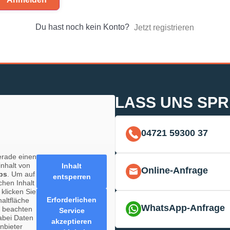
Du hast noch kein Konto?
Jetzt registrieren
LASS UNS SP
04721 59300 37
erade einen
inhalt von
Inhalt
Online-Anfrage
ps
. Um auf
entsperren
chen Inhalt
 klicken Sie
Erforderlichen
haltfläche
WhatsApp-Anfrage
e beachten
Service
abei Daten
akzeptieren
anbieter