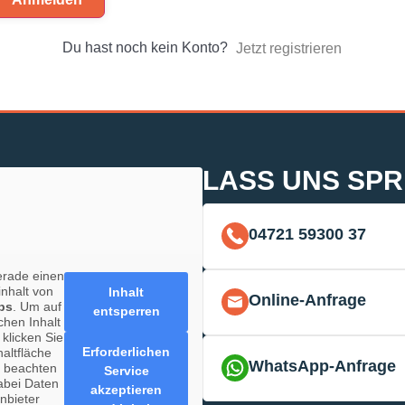
Du hast noch kein Konto?
Jetzt registrieren
LASS UNS SP
04721 59300 37
erade einen
inhalt von
Inhalt
Online-Anfrage
ps
. Um auf
entsperren
chen Inhalt
 klicken Sie
Erforderlichen
haltfläche
WhatsApp-Anfrage
e beachten
Service
abei Daten
akzeptieren
anbieter