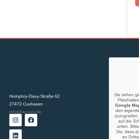
Sie sehen g
Humphry-Davy-Straße 62
Platzhalter
27472 Cuxhaven
Google Ma
den eigentli
info@tac-cux.de
zuzugreifen,
auf die Sc
unten. Bitt
Sie, dass d
an Dritt