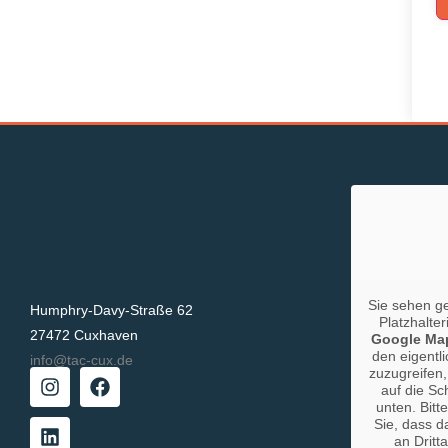
Sie sehen g
Humphry-Davy-Straße 62
Platzhalter
27472 Cuxhaven
Google Ma
den eigentli
info@tac-cux.de
zuzugreifen,
auf die Sc
unten. Bitt
Sie, dass d
an Dritt