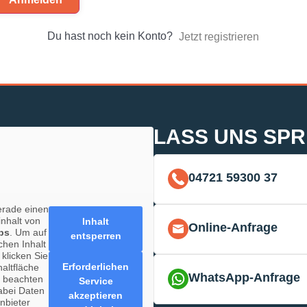
Du hast noch kein Konto?
Jetzt registrieren
LASS UNS SP
04721 59300 37
erade einen
inhalt von
Inhalt
Online-Anfrage
ps
. Um auf
entsperren
chen Inhalt
 klicken Sie
Erforderlichen
haltfläche
WhatsApp-Anfrage
e beachten
Service
abei Daten
akzeptieren
anbieter