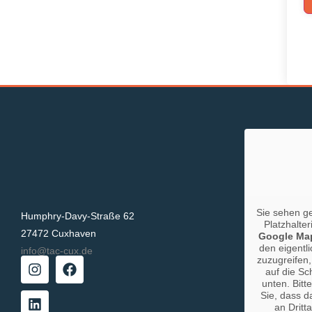
Sie sehen g
Humphry-Davy-Straße 62
Platzhalter
27472 Cuxhaven
Google Ma
den eigentli
info@tac-cux.de
zuzugreifen,
auf die Sc
unten. Bitt
Sie, dass d
an Dritt