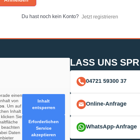
Du hast noch kein Konto?
Jetzt registrieren
LASS UNS SP
04721 59300 37
erade einen
inhalt von
Inhalt
Online-Anfrage
ps
. Um auf
entsperren
chen Inhalt
 klicken Sie
Erforderlichen
haltfläche
WhatsApp-Anfrage
e beachten
Service
abei Daten
akzeptieren
anbieter