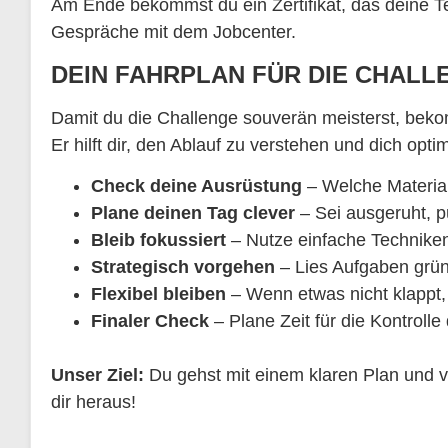
Am Ende bekommst du ein Zertifikat, das deine T
Gespräche mit dem Jobcenter.
DEIN FAHRPLAN FÜR DIE CHALL
Damit du die Challenge souverän meisterst, beko
Er hilft dir, den Ablauf zu verstehen und dich opti
Check deine Ausrüstung
– Welche Material
Plane deinen Tag clever
– Sei ausgeruht, p
Bleib fokussiert
– Nutze einfache Technike
Strategisch vorgehen
– Lies Aufgaben gründ
Flexibel bleiben
– Wenn etwas nicht klappt, 
Finaler Check
– Plane Zeit für die Kontrolle
Unser Ziel:
Du gehst mit einem klaren Plan und vo
dir heraus!