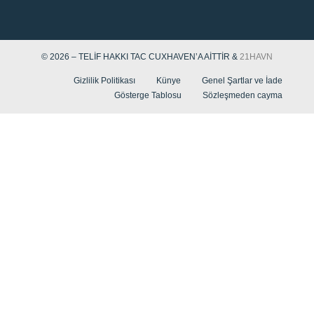
© 2026 – TELIF HAKKI TAC CUXHAVEN’A AITTIR &
21HAVN
Gizlilik Politikası
Künye
Genel Şartlar ve İade
Gösterge Tablosu
Sözleşmeden cayma