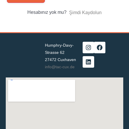
Hesabınız yok mu?
Şimdi Kaydolun
Humphry-Davy-
Strasse 62
27472 Cuxhaven
info@tac-cux.de