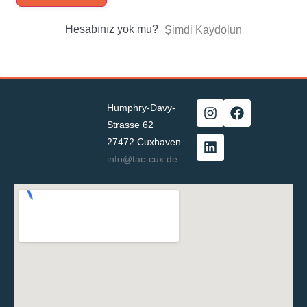
Hesabınız yok mu?
Şimdi Kaydolun
Humphry-Davy-
Strasse 62
27472 Cuxhaven
info@tac-cux.de