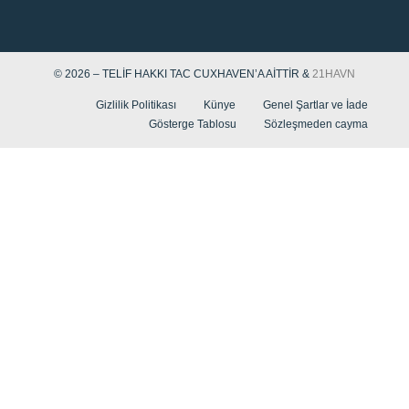
© 2026 – TELIF HAKKI TAC CUXHAVEN’A AITTIR &
21HAVN
Gizlilik Politikası
Künye
Genel Şartlar ve İade
Gösterge Tablosu
Sözleşmeden cayma