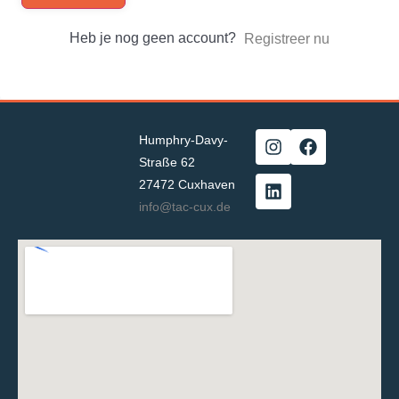
Heb je nog geen account?
Registreer nu
Humphry-Davy-
Straße 62
27472 Cuxhaven
info@tac-cux.de