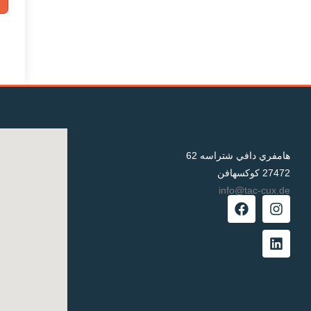
هامفري دافي شتراسه 62
27472 كوكسهافن
info@tac-cux.de