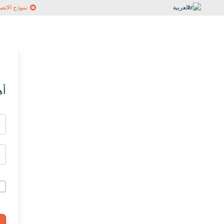
العربية
نموذج الاتص
أه